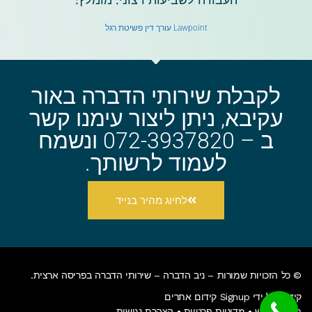
Lawpoint עורך דין פשיטת רגל
לקבלת שירותי הדברה באור
עקיבא, ניתן ליצור עימנו קשר
ב – 072-3937820 ונשמח
לעמוד לרשותך.
לחיוג מהיר בנייד
© כל הזכויות שמורות – ניב הדברה –
שירותי הדברה בפריסה ארצית
.
קידום על ידי Signup קידום אתרים
תנאי שימוש
•
מדיניות פרטיות
•
הצהרת נגישות