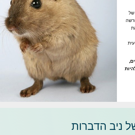
 של
ורשה
ת
עית
ם,
 יוכל להיות
 ניב הדברות