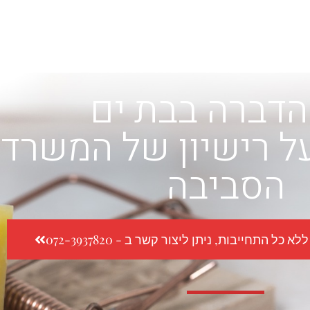
הדברה בבת ים
ל רישיון של המשרד 
הסביבה
כל התחייבות, ניתן ליצור קשר ב - 072-3937820