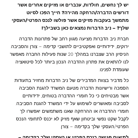
יש לך נחשים, חולדות, עכברים או מזיקים אחרים אשר
דורשים הדברה/הרחקה מהירה? חייך הפכו לסיוט
מתמשך בעקבות מזיקים אשר פולשו לנכס הפרטי/העסקי
שלך? – ניב הדברות נמצאים כאן בשבילך!
חברת ניב הדברות מציעה מגוון רחב של פתרונות הדברה
ירוקים, ידידותיים ואפקטיביים לתושבי קדימה – צורן והסביבה.
הניסיון הרב שצברנו במהלך 20 שנות פעילות החברה מאפשר
לנו להתאים את פתרון ההדברה הנכון ביותר לכל סיטואציה
שעומדת לפנינו.
כל מדביר בצוות המדבירים של ניב הדברות מחזיר בתעודות
הסמכה ורישיונות הדברה מטעם המשרד להגנת הסביבה
אשר מבטיחים כי כל חומרי ההדברה בטוחים, ידידותיים
לסביבה ומאושרים לשימוש על ידי המשרד להגנת הסביבה.
חומרי ההדברה או ההרחקה שאנו משתמשים יאפשרו לך
לקבל שקט נפשי וביטחון שאף מזיק לא יכנס לתחומי הנכס
הפרטי/העסקי שלך בקדימה – צורן.
לתיאום פגישה בנכס הפרטי או העסקי שלך בקדימה –