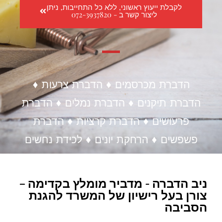
לקבלת ייעוץ ראשוני, ללא כל התחייבות, ניתן
ליצור קשר ב - 072-3937820
הדברת מכרסמים ♦ הדברת צרעות ♦
הדברת תיקנים ♦ הדברת נמלים ♦ הדברת
פרעושים ♦ הדברת קרציות ♦ הדברת
פשפשים ♦ הרחקת יונים ♦ לכידת נחשים
ניב הדברה - מדביר מומלץ בקדימה –
צורן בעל רישיון של המשרד להגנת
הסביבה